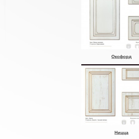
Оксфорд
Ницца