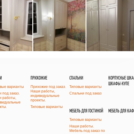
И
ПРИХОЖИЕ
СПАЛЬНИ
КОРПУСНЫЕ ШК
ШКАФЫ-КУПЕ
вые варианты
Прихожие под заказ.
Типовые варианты
Наши работы,
и под заказ.
Спальни под заказ
индивидуальные
 работы,
проекты.
видуальные
кты.
Типовые варианты
МЕБЕЛЬ ДЛЯ ГОСТИНОЙ
МЕБЕЛЬ ДЛЯ КАФ
Типовые варианты
Наши работы.
Мебель под заказ по